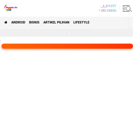
JUM'AT
7 08 2026
ANDROID
BISNIS
ARTIKEL PILIHAN
LIFESTYLE
.
.
.