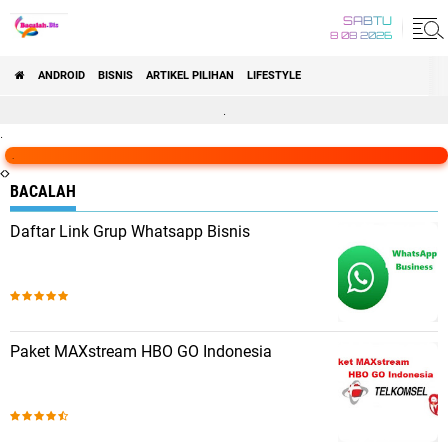
Bacalah Biz
SABTU
8 08 2026
ANDROID
BISNIS
ARTIKEL PILIHAN
LIFESTYLE
.
.
.
BACALAH
Daftar Link Grup Whatsapp Bisnis
Paket MAXstream HBO GO Indonesia