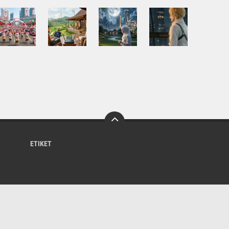
ETIKET
About
Production
SiteMap
Contact Us
Copyright ©
2026 Bacalah Biz