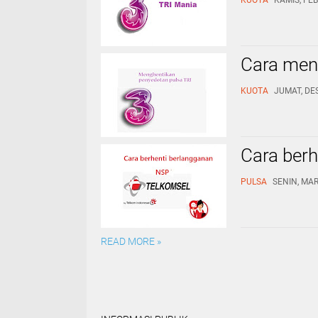
KUOTA
KAMIS, FEB
Cara men
KUOTA
JUMAT, DE
Cara ber
PULSA
SENIN, MAR
READ MORE »