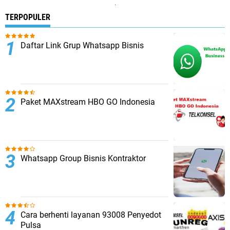
.
TERPOPULER
Daftar Link Grup Whatsapp Bisnis
Paket MAXstream HBO GO Indonesia
Whatsapp Group Bisnis Kontraktor
Cara berhenti layanan 93008 Penyedot
Pulsa