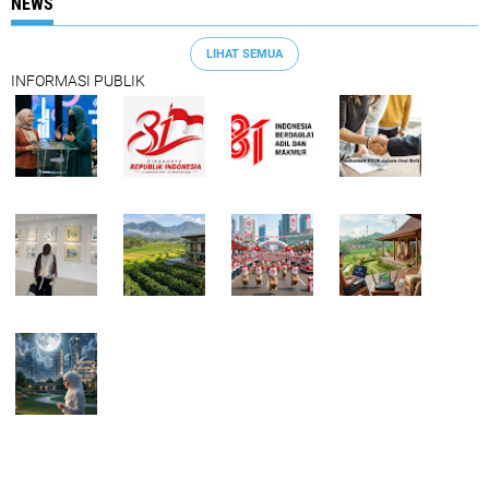
NEWS
LIHAT SEMUA
INFORMASI PUBLIK