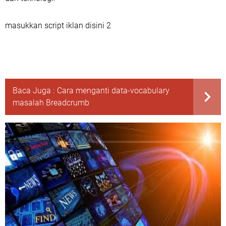
masukkan script iklan disini 2
Baca Juga :
Cara menganti data-vocabulary
masalah Breadcrumb