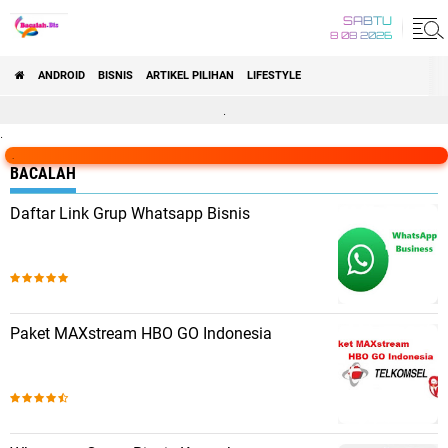
SABTU
8 08 2026
ANDROID
BISNIS
ARTIKEL PILIHAN
LIFESTYLE
.
.
.
BACALAH
Daftar Link Grup Whatsapp Bisnis
Paket MAXstream HBO GO Indonesia