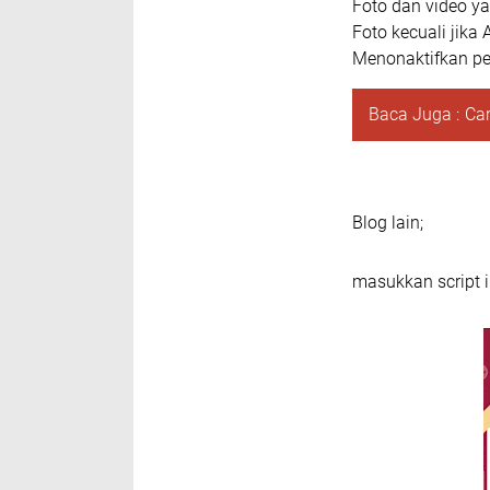
Foto dan video y
Foto kecuali jik
Menonaktifkan pe
Baca Juga :
Ca
Blog lain;
masukkan script ik