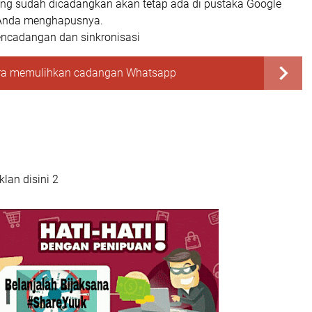
ang sudah dicadangkan akan tetap ada di pustaka Google
a Anda menghapusnya.
ncadangan dan sinkronisasi
ra memulihkan cadangan Whatsapp
lan disini 2