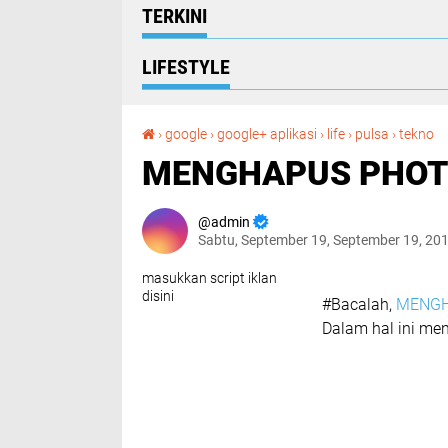
TERKINI
LIFESTYLE
MENGHAPUS PHOTO 
›
google
›
google+ aplikasi
›
life
›
pulsa
›
tekno
MENGHAPUS PHOTO
admin
Sabtu, September 19, September 19, 20
masukkan script iklan
disini
#Bacalah,
MENGH
Dalam hal ini me