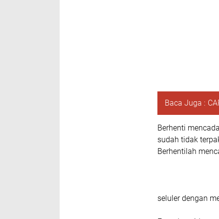
Baca Juga :
CA
Berhenti mencada
sudah tidak terpa
Berhentilah menc
seluler dengan m