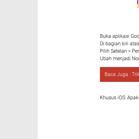
Buka aplikasi Goo
Di bagian kiri ata
Pilih Setelan > P
Ubah menjadi Non
Baca Juga :
Tr
Khusus iOS: Apak