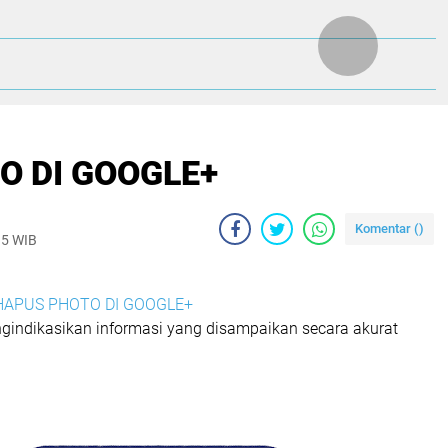
DI GOOGLE+
 DI GOOGLE+
Komentar (
)
15 WIB
APUS PHOTO DI GOOGLE+
ngindikasikan informasi yang disampaikan secara akurat