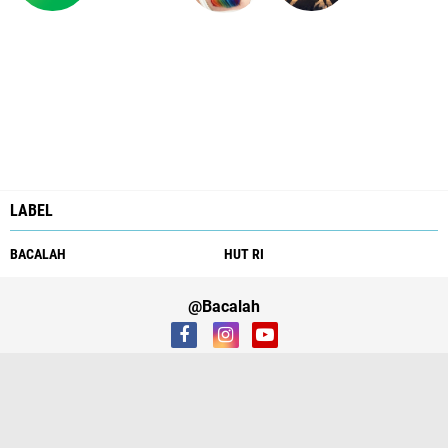
LABEL
BACALAH
HUT RI
@Bacalah
About
Production
SiteMap
Contact Us
Copyright ©
2026 Bacalah Biz