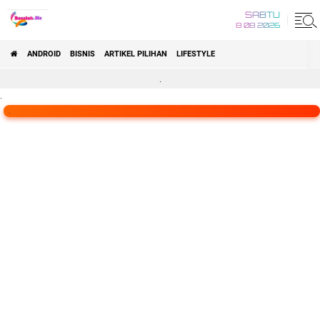
SABTU
8 08 2026
ANDROID
BISNIS
ARTIKEL PILIHAN
LIFESTYLE
.
.
.