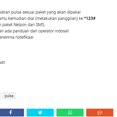
lian pulsa sesuai paket yang akan dipakai
kamu kemudian dial (melakukan panggilan) ke
*123#
h paket Nelpon dan SMS,
kan ada panduan dari operator indosat
nerima notefikasi
at.
pulsa