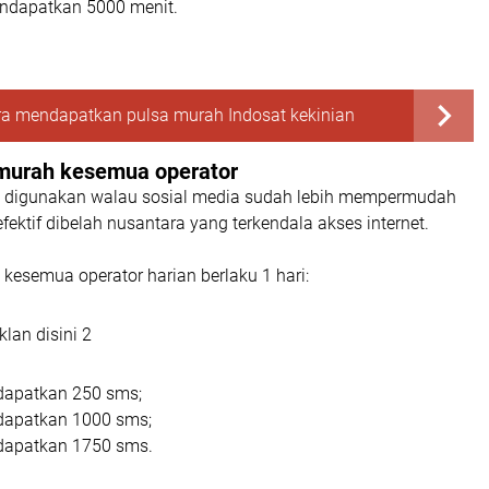
ndapatkan 5000 menit.
ra mendapatkan pulsa murah Indosat kekinian
murah kesemua operator
g digunakan walau sosial media sudah lebih mempermudah
efektif dibelah nusantara yang terkendala akses internet.
kesemua operator harian berlaku 1 hari:
lan disini 2
dapatkan 250 sms;
dapatkan 1000 sms;
apatkan 1750 sms.