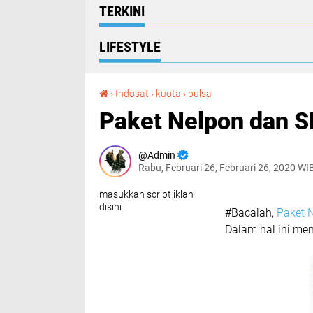
TERKINI
LIFESTYLE
Paket Nelpon dan SMS Indosat Murah
›
Indosat
›
kuota
›
pulsa
Paket Nelpon dan 
Admin
Rabu, Februari 26, Februari 26, 2020 WI
masukkan script iklan
disini
#Bacalah,
Paket 
Dalam hal ini me