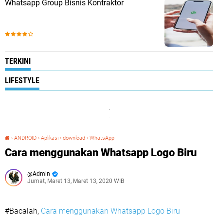
Whatsapp Group Bisnis Kontraktor
TERKINI
LIFESTYLE
.
.
›
ANDROID
›
Aplikasi
›
download
›
WhatsApp
Cara menggunakan Whatsapp Logo Biru
Cara menggunakan Whatsapp Logo Biru
Admin
Jumat, Maret 13, Maret 13, 2020 WIB
#Bacalah,
Cara menggunakan Whatsapp Logo Biru