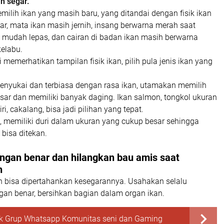
ih segar.
ilih ikan yang masih baru, yang ditandai dengan fisik ikan
gar, mata ikan masih jernih, insang berwarna merah saat
ak mudah lepas, dan cairan di badan ikan masih berwarna
kelabu.
i memerhatikan tampilan fisik ikan, pilih pula jenis ikan yang
enyukai dan terbiasa dengan rasa ikan, utamakan memilih
sar dan memiliki banyak daging. Ikan salmon, tongkol ukuran
iri, cakalang, bisa jadi pilihan yang tepat.
t, memiliki duri dalam ukuran yang cukup besar sehingga
i bisa ditekan.
ngan benar dan hilangkan bau amis saat
n
an bisa dipertahankan kesegarannya. Usahakan selalu
gan benar, bersihkan bagian dalam organ ikan.
nk Grup Whatsapp Komunitas seni dan Gaming