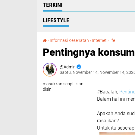
TERKINI
LIFESTYLE
Pentingnya konsumsi Ikan
›
Informasi Kesehatan
›
Internet
›
life
Pentingnya konsums
Admin
Sabtu, November 14, November 14, 202
masukkan script iklan
disini
#Bacalah,
Pentin
Dalam hal ini me
Apakah Anda sud
rasa ikan?
Untuk itu sebera