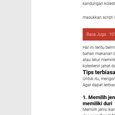
kandungan kolest
masukkan script ik
Baca Juga :
10
Hal ini tentu ber
bahan makanan be
atau telur, memil
kolesterol jahat 
Tips terbias
Untuk itu, mengo
Agar dapat terbia
1. Memilih je
memiliki duri
Memilih jenis ika