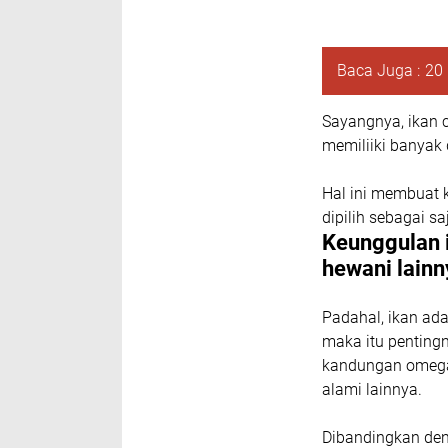
Baca Juga :
20 
Sayangnya, ikan c
memiliiki banyak 
Hal ini membuat 
dipilih sebagai s
Keunggulan 
hewani lainn
Padahal, ikan ad
maka itu penting
kandungan omega 
alami lainnya.
Dibandingkan den