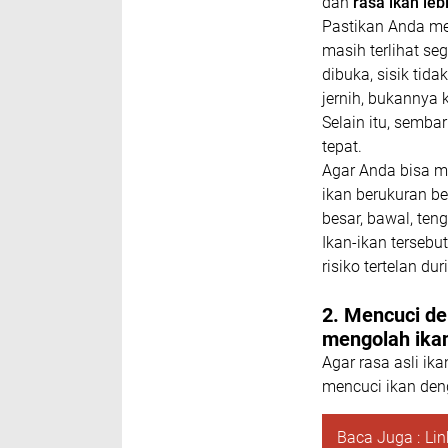
dan
rasa ikan leb
Pastikan Anda mem
masih terlihat se
dibuka, sisik tid
jernih, bukannya 
Selain itu, sembar
tepat.
Agar Anda bisa m
ikan berukuran be
besar, bawal, teng
Ikan-ikan tersebu
risiko tertelan dur
2. Mencuci de
mengolah ika
Agar rasa asli ik
mencuci ikan den
Baca Juga :
Li