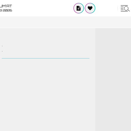
UM'AT
08 2026
.
.