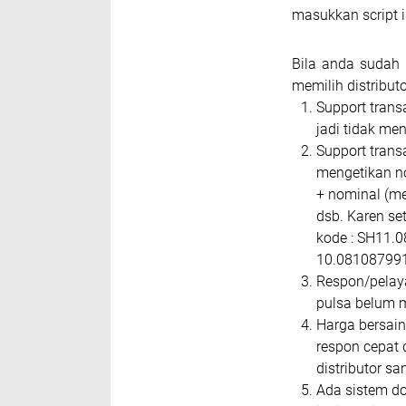
masukkan script ik
Bila anda sudah 
memilih distributor
Support trans
jadi tidak me
Support trans
mengetikan no
+ nominal (mem
dsb. Karen se
kode : SH11.0
10.08108799
Respon/pelay
pulsa belum 
Harga bersain
respon cepat
distributor san
Ada sistem do