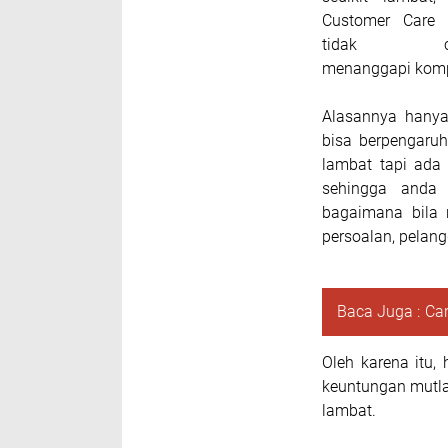
Customer Care 
tidak ce
menanggapi komp
Alasannya hanya
bisa berpengaru
lambat tapi ada
sehingga anda 
bagaimana bila 
persoalan, pelang
Baca Juga :
Ca
Oleh karena itu
keuntungan mutlak
lambat.