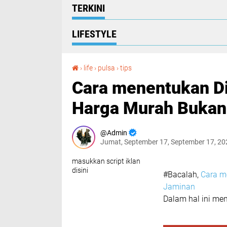
TERKINI
LIFESTYLE
Cara menentukan Distributor Pulsa Elektrik, Harga Murah Bukan Jaminan
›
life
›
pulsa
›
tips
Cara menentukan Dis
Harga Murah Bukan
Admin
Jumat, September 17, September 17, 2
masukkan script iklan
disini
#Bacalah,
Cara me
Jaminan
Dalam hal ini me