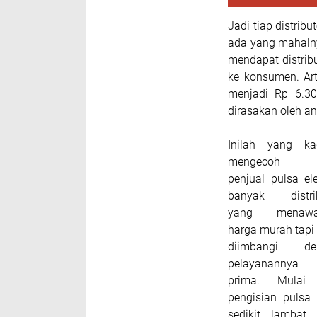
Jadi tiap distrib
ada yang mahalny
mendapat distribu
ke konsumen. Ar
menjadi Rp 6.30
dirasakan oleh a
Inilah yang ka
mengecoh p
penjual pulsa ele
banyak distrib
yang menawa
harga murah tapi 
diimbangi de
pelayanannya 
prima. Mulai 
pengisian pulsa
sedikit lambat,