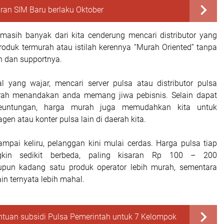
ran SIM Baru berlaku Oktober
, masih banyak dari kita cenderung mencari distributor yang
roduk termurah atau istilah kerennya “Murah Oriented” tanpa
n dan supportnya.
al yang wajar, mencari server pulsa atau distributor pulsa
urah menandakan anda memang jiwa pebisnis. Selain dapat
euntungan, harga murah juga memudahkan kita untuk
gen atau konter pulsa lain di daerah kita.
pai keliru, pelanggan kini mulai cerdas. Harga pulsa tiap
ngkin sedikit berbeda, paling kisaran Rp 100 – 200
tupun kadang satu produk operator lebih murah, sementara
ain ternyata lebih mahal.
ntuan subsidi Pulsa Pemerintah untuk 7 Kelompok