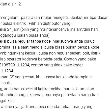
lan disini 2
mengalami pasti akan mulai mengerti. Berikut ini tips dasar
 pulsa elektrik . Pilihlah distributor yang :
aksi 24 jam (pilih yang maintenancenya malam/dini hari
ngganggu jualan pulsa anda)
aksi pulsa regular tanpa kode. Maksudnya anda cukup
minal saja saat mengisi pulsa biasa bukan berupa kode
bingunkan) kecuali pulsa non regular seperti bolt, listrik
tiap operator kodenya berbeda-beda. Contoh yang pake
810879911.1234, contoh yang tidak pake kode :
11.1234
anan CS yang cepat, khususnya ketika ada komplain
masuk.
g, anda harus selektif ketika melihat harga. Utamakan
 dibanding harga, karena umumnya perbedaan harga tiap
gat kecil.
wnline-nya, jadi anda bisa mendaftarkan orang yang