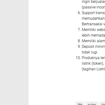
ingin berjual
(passive inco
Support tran
memudahkan a
Bertransaksi
Memiliki webs
lebih memada
Memiliki alam
Deposit minim
tidak rugi.
Produknya len
listrik (token
(tagihan List
life
pulsa
ti