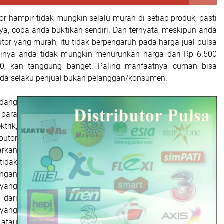
utor hampir tidak mungkin selalu murah di setiap produk, pasti
a, coba anda buktikan sendiri. Dan ternyata, meskipun anda
tor yang murah, itu tidak berpengaruh pada harga jual pulsa
tinya anda tidak mungkin menurunkan harga dari Rp 6.500
0, kan tanggung banget. Paling manfaatnya cuman bisa
nda selaku penjual bukan pelanggan/konsumen.
dang
ara
ktrik,
utor
rkan
tidak
ngan
yang
dari
 yang
 atau