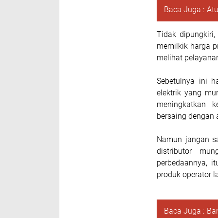
Baca Juga :
Atu
Tidak dipungkiri
memilkik harga p
melihat pelayana
Sebetulnya ini h
elektrik yang m
meningkatkan k
bersaing dengan a
Namun jangan sam
distributor mu
perbedaannya, i
produk operator l
Baca Juga :
Ba