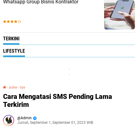
Whatsapp Group Bisnis Kontraktor
TERKINI
LIFESTYLE
.
.
›
pulsa
›
tips
Cara Mengatasi SMS Pending Lama Terkirim
Cara Mengatasi SMS Pending Lama
Terkirim
Admin
Jumat, September 1, September 01, 2023 WIB