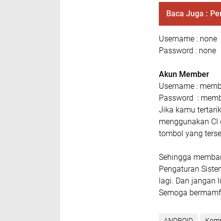
Baca Juga :
Pe
Username : none
Password : none
Akun Member
Username : memb
Password : mem
Jika kamu tertar
menggunakan CI 
tombol yang terse
Sehingga memban
Pengaturan Siste
lagi. Dan jangan 
Semoga bermamf
ANDROID
Komp