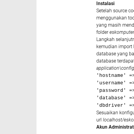
Instalasi
Setelah source co
menggunakan too
yang masih mend
folder
eskompute
Langkah selanjut
kemudian import
database yang ba
database terdapa
application\confi
'hostname' =
'username' =
'password' =
'database' =
'dbdriver' =
Sesuaikan konfig
url
localhost/esk
Akun Administrat