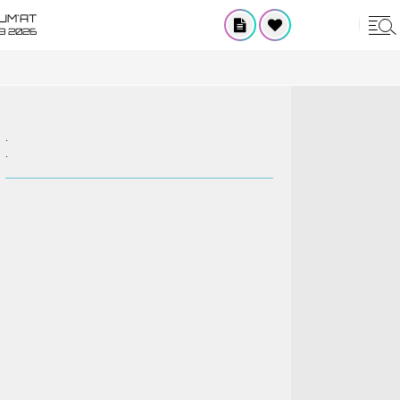
UM'AT
08 2026
.
.