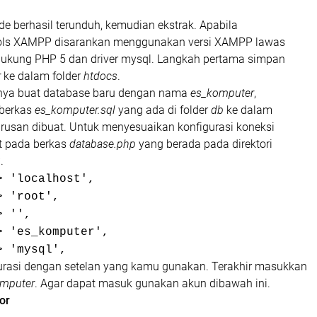
de berhasil terunduh, kemudian ekstrak. Apabila
ls XAMPP disarankan menggunakan versi XAMPP lawas
ukung PHP 5 dan driver mysql. Langkah pertama simpan
r
ke dalam folder
htdocs
.
nya buat database baru dengan nama
es_komputer
,
 berkas
es_komputer.sql
yang ada di folder
db
ke dalam
rusan dibuat. Untuk menyesuaikan konfigurasi koneksi
t pada berkas
database.php
yang berada pada direktori
g
.
> 'localhost',
> 'root',
> '',
> 'es_komputer',
> 'mysql',
urasi dengan setelan yang kamu gunakan. Terakhir masukkan
omputer
. Agar dapat masuk gunakan akun dibawah ini.
or