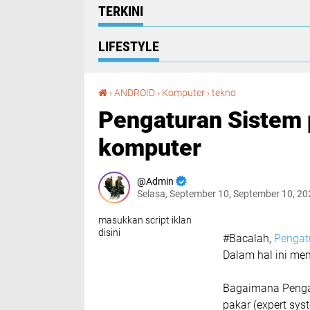
TERKINI
LIFESTYLE
Pengaturan Sistem pakar Diagnosa kerusakan komputer
›
ANDROID
›
Komputer
›
tekno
Pengaturan Sistem 
komputer
Admin
Selasa, September 10, September 10, 2
masukkan script iklan
disini
#Bacalah,
Pengat
Dalam hal ini me
Bagaimana Pengat
pakar (expert sy