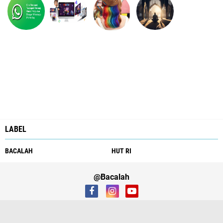
LABEL
BACALAH
HUT RI
@Bacalah
About
Production
SiteMap
Contact Us