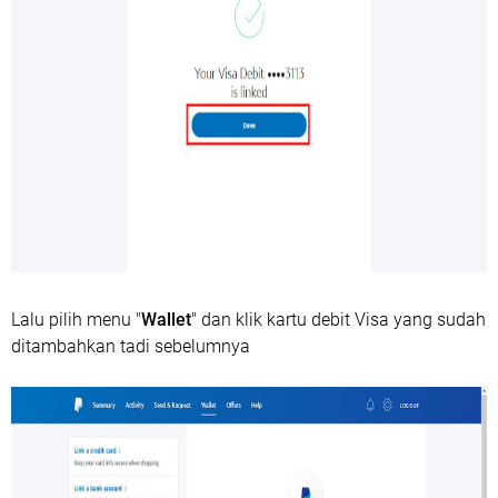
Lalu pilih menu "
Wallet
" dan klik kartu debit Visa yang sudah
ditambahkan tadi sebelumnya