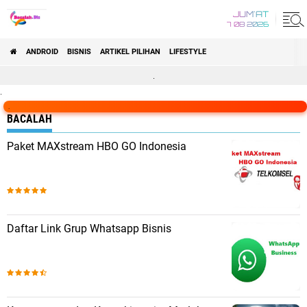
JUM'AT
7 08 2026
ANDROID
BISNIS
ARTIKEL PILIHAN
LIFESTYLE
.
.
.
BACALAH
Paket MAXstream HBO GO Indonesia
Daftar Link Grup Whatsapp Bisnis