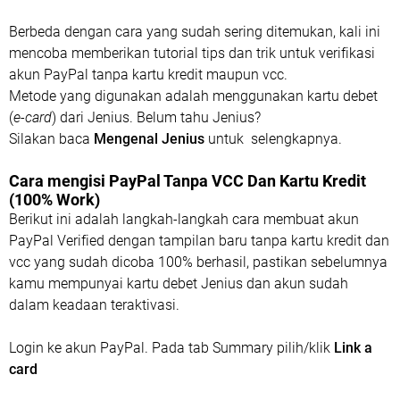
Berbeda dengan cara yang sudah sering ditemukan, kali ini
mencoba memberikan tutorial tips dan trik untuk verifikasi
akun PayPal tanpa kartu kredit maupun vcc.
Metode yang digunakan adalah menggunakan kartu debet
(
e-card
) dari Jenius. Belum tahu Jenius?
Silakan baca
Mengenal Jenius
untuk selengkapnya.
Cara mengisi PayPal Tanpa VCC Dan Kartu Kredit
(100% Work)
Berikut ini adalah langkah-langkah cara membuat akun
PayPal Verified dengan tampilan baru tanpa kartu kredit dan
vcc yang sudah dicoba 100% berhasil, pastikan sebelumnya
kamu mempunyai kartu debet Jenius dan akun sudah
dalam keadaan teraktivasi.
Login ke akun PayPal. Pada tab Summary pilih/klik
Link a
card