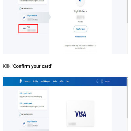
Klik "
Confirm your card
"