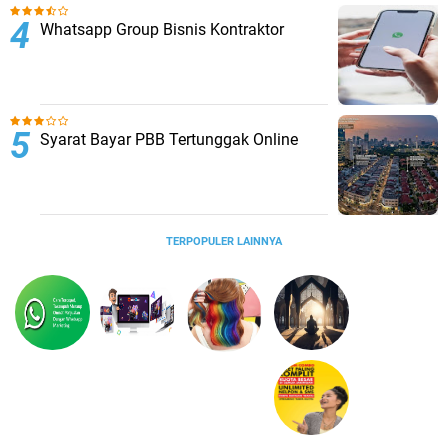
Whatsapp Group Bisnis Kontraktor
Syarat Bayar PBB Tertunggak Online
TERPOPULER LAINNYA