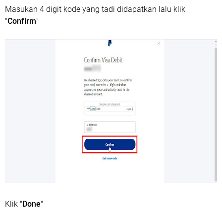
Masukan 4 digit kode yang tadi didapatkan lalu klik
"
Confirm
"
Klik "
Done
"