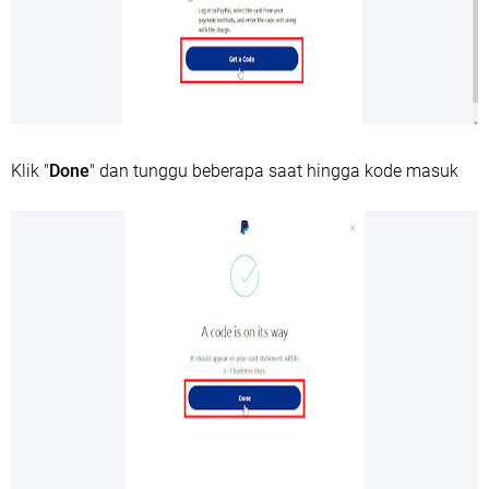
Klik "
Done
" dan tunggu beberapa saat hingga kode masuk