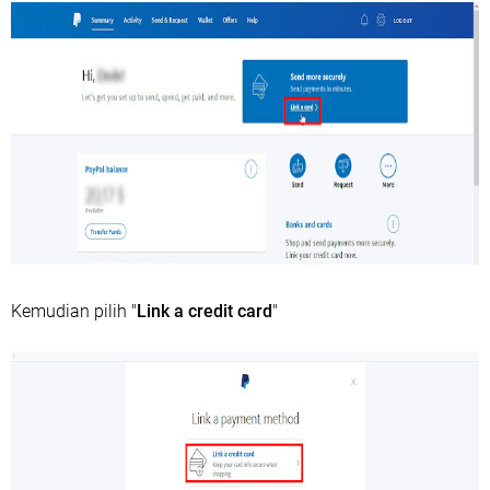
Kemudian pilih "
Link a credit card
"