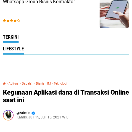
Whatsapp Group Bisnis Kontraktor
TERKINI
LIFESTYLE
.
.
›
Aplikasi
›
Bacalah
›
Bisnis
›
IM
›
Teknologi
Kegunaan Aplikasi dana di Transaksi Online saat ini
Kegunaan Aplikasi dana di Transaksi Online
saat ini
Admin
Kamis, Juli 15, Juli 15, 2021 WIB