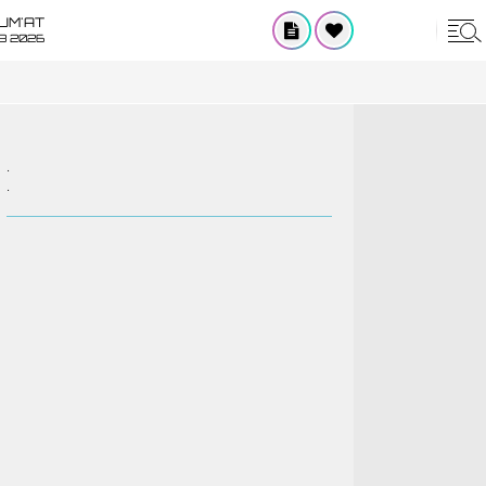
UM'AT
08 2026
.
.