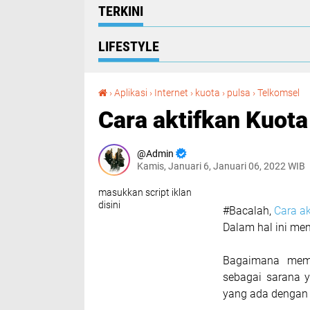
TERKINI
LIFESTYLE
Cara aktifkan Kuota Video
›
Aplikasi
›
Internet
›
kuota
›
pulsa
›
Telkomsel
Cara aktifkan Kuot
Admin
Kamis, Januari 6, Januari 06, 2022 WIB
masukkan script iklan
disini
#Bacalah,
Cara a
Dalam hal ini me
Bagaimana mema
sebagai sarana y
yang ada dengan