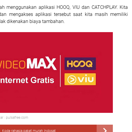
lah menggunakan aplikasi HOOQ, VIU dan CATCHPLAY. Kita
dan mengakses aplikasi tersebut saat kita masih memiliki
idak dikenakan biaya tambahan.
r : pulsafree.com
:
Kode rahasia paket murah Indosat