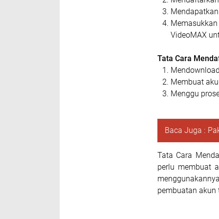
Mendapatkan 
Memasukkan O
VideoMAX unt
Tata Cara Mendaf
Mendownload d
Membuat akun 
Menggu proses
Baca Juga :
Pak
Tata Cara Menda
perlu membuat a
menggunakannya
pembuatan akun t