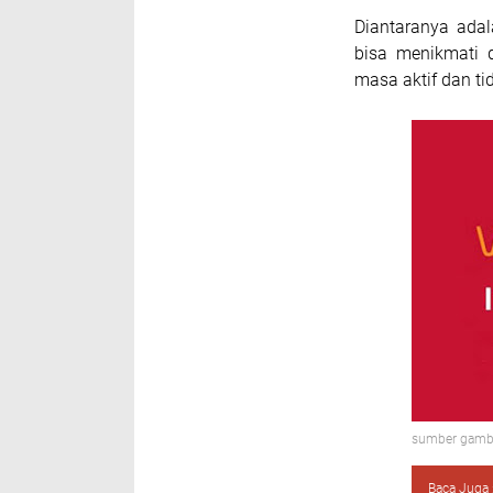
Diantaranya ada
bisa menikmati 
masa aktif dan t
sumber gamba
Baca Juga 