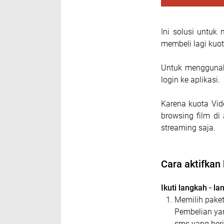
Ini solusi untu
membeli lagi kuo
Untuk menggunaka
login ke aplikasi.
Karena kuota Vid
browsing film di
streaming saja.
Cara aktifka
Ikuti langkah - la
Memilih paket
Pembelian yan
sms yang beri