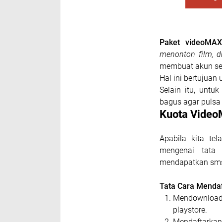
Paket videoMAX
menonton film, dr
membuat akun s
Hal ini bertujua
Selain itu, unt
bagus agar pulsa 
Kuota Video
Apabila kita te
mengenai tata 
mendapatkan sms 
Tata Cara Menda
Mendownload 
playstore.
Mendaftarkan