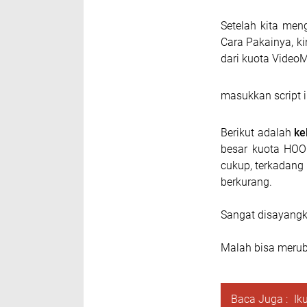
Setelah kita men
Cara Pakainya, ki
dari kuota Video
masukkan script ik
Berikut adalah
ke
besar kuota HOO
cukup, terkadang 
berkurang.
Sangat disayangk
Malah bisa meru
Baca Juga :
Iku