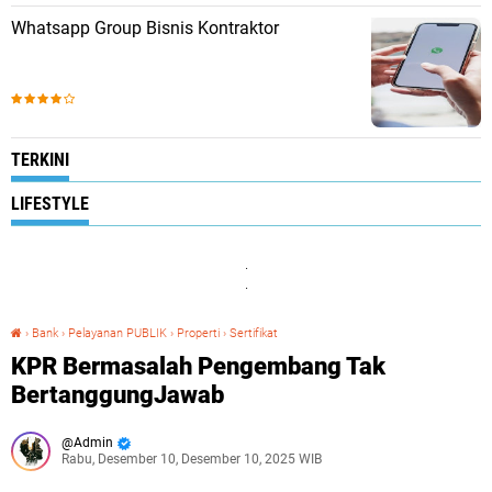
Whatsapp Group Bisnis Kontraktor
TERKINI
LIFESTYLE
.
.
›
Bank
›
Pelayanan PUBLIK
›
Properti
›
Sertifikat
KPR Bermasalah Pengembang Tak BertanggungJawab
KPR Bermasalah Pengembang Tak
BertanggungJawab
Admin
Rabu, Desember 10, Desember 10, 2025 WIB