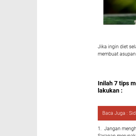
Jika ingin diet s
membuat asupan i
Inilah 7 tips 
lakukan :
Baca Juga :
Sid
1. Jangan mengh
Sarapan merupaka