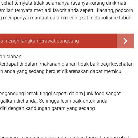
 sehat ternyata tidak selamanya rasanya kurang dinikmati
emilan ternyata menjadi favorit anda seperti kacang, popcorn
ang mempunyai manfaat dalam meningkat metabolisme tubuh.
ra menghilangkan jerawat punggung
an olahan
 terdapat di dalam makanan olahan tidak baik bagi kesehatan
an anda yang sedang berdiet dikarenakan dapat memicu
gandung lemak tinggi seperti dalam junk food sangat
galkan diet anda. Sehingga lebih baik untuk anda
diri dengan kandungan garam yang sedang.
h beberapa cara yang bisa anda lakukan tanpa bantuan obat.