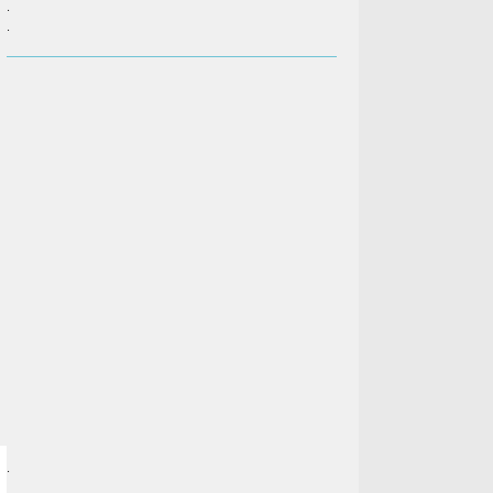
.
.
.