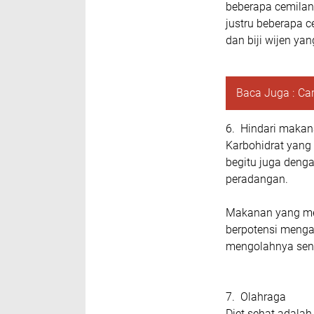
beberapa cemilan
justru beberapa c
dan biji wijen y
Baca Juga :
Ca
6. Hindari makan
Karbohidrat yang
begitu juga deng
peradangan.
Makanan yang men
berpotensi menga
mengolahnya sen
7. Olahraga
Diet sehat adala