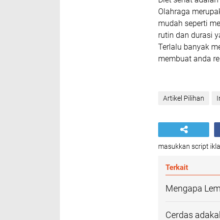
Olahraga merupak
mudah seperti mel
rutin dan durasi 
Terlalu banyak m
membuat anda re
Artikel Pilihan
I
masukkan script ikla
Terkait
Mengapa Lema
Cerdas adaka