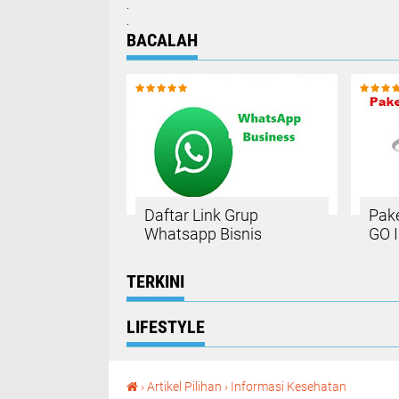
.
.
BACALAH
Daftar Link Grup
Pak
Whatsapp Bisnis
GO 
TERKINI
LIFESTYLE
7 Tips Melakukan Diet Sehat Alami Pemula
›
Artikel Pilihan
›
Informasi Kesehatan